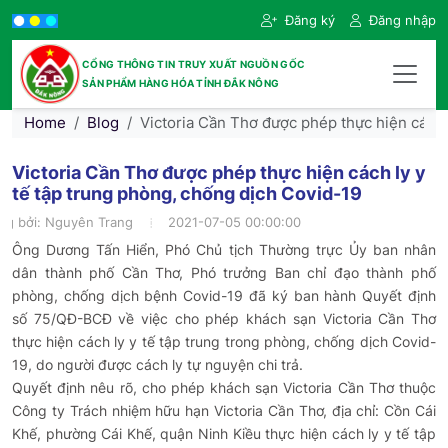
Đăng ký
Đăng nhập
CỔNG THÔNG TIN TRUY XUẤT NGUỒN GỐC
SẢN PHẨM HÀNG HÓA TỈNH ĐẮK NÔNG
Home
Blog
Victoria Cần Thơ được phép thực hiện cách 
Victoria Cần Thơ được phép thực hiện cách ly y
tế tập trung phòng, chống dịch Covid-19
ng bởi:
Nguyên Trang
2021-07-05 00:00:00
Ông Dương Tấn Hiển, Phó Chủ tịch Thường trực Ủy ban nhân
dân thành phố Cần Thơ, Phó trưởng Ban chỉ đạo thành phố
phòng, chống dịch bệnh Covid-19 đã ký ban hành Quyết định
số 75/QĐ-BCĐ về việc cho phép khách sạn Victoria Cần Thơ
thực hiện cách ly y tế tập trung trong phòng, chống dịch Covid-
19, do người được cách ly tự nguyện chi trả.
Quyết định nêu rõ, cho phép khách sạn Victoria Cần Thơ thuộc
Công ty Trách nhiệm hữu hạn Victoria Cần Thơ, địa chỉ: Cồn Cái
Khế, phường Cái Khế, quận Ninh Kiều thực hiện cách ly y tế tập