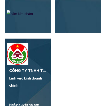
CÔNG TY TNHH THƯƠNG MẠI & DỊCH VỤ ĐẠI ĐỨC ĐỊNH
Lĩnh vực kinh doanh
chính:
Ngày duyệt hồ sơ: