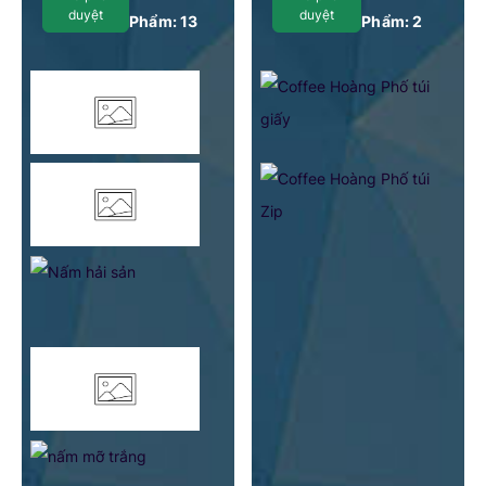
Thắng, huyện Cư Jút,
duyệt
duyệt
Phẩm:
13
Phẩm:
2
Tỉnh Đắk Nông, Việt
Nam