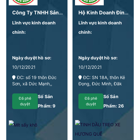
Công Ty TNHH Sản Xuất Thương Mại Tahoda
Hộ Kinh Doanh Đinh Thị Hồng Phương
Lĩnh vực kinh doanh
Lĩnh vực kinh doanh
chính:
chính:
Ngày duyệt hồ sơ:
Ngày duyệt hồ sơ:
10/12/2021
10/12/2021
ĐC: số 19 thôn Đức
ĐC: SN 18A, thôn Kẻ
Sơn, xã Dức Mạnh,,
Đọng, Đức Minh, Đăk
huyện Đak Mil, tỉnh Đak
Mil, Đăk Nông
Nông
Số Sản
Số Sản
Đã phê
Đã phê
duyệt
duyệt
Phẩm:
9
Phẩm:
26