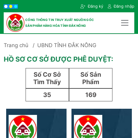
Đăng ký
Đăng nhập
CỔNG THÔNG TIN TRUY XUẤT NGUỒN GỐC
SẢN PHẨM HÀNG HÓA TỈNH ĐẮK NÔNG
Trang chủ
UBND TỈNH ĐẮK NÔNG
HỒ SƠ CƠ SỞ ĐƯỢC PHÊ DUYỆT:
Số Cơ Sở
Số Sản
Tìm Thấy
Phẩm
35
169