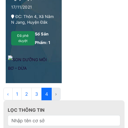
17/11/2021
ĐC: Thôn 4, Xã Nâm
N Jang, Huyện Đắk
Song, Tỉnh Đắk Nông
Số Sản
Đã phê
duyệt
Phẩm:
1
‹
1
2
3
4
›
LỌC THÔNG TIN