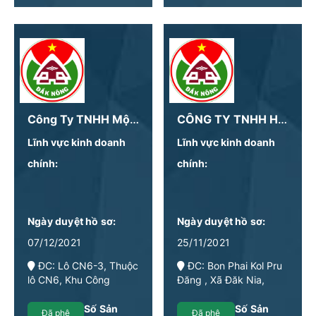
Công Ty TNHH Một Thành Viên Sản Xuất Nấm Công Nghệ Cao
CÔNG TY TNHH HOÀNG PHỐ ĐĂK NÔNG
Lĩnh vực kinh doanh
Lĩnh vực kinh doanh
chính:
chính:
Ngày duyệt hồ sơ:
Ngày duyệt hồ sơ:
07/12/2021
25/11/2021
ĐC: Lô CN6-3, Thuộc
ĐC: Bon Phai Kol Pru
lô CN6, Khu Công
Đăng , Xã Đăk Nia,
Nghiệp Tâm Thắng, xã
Thành Phố Gia Nghĩa,
Tâm Thắng, Xã Tâm
Tỉnh Đăk Nông
Số Sản
Số Sản
Đã phê
Đã phê